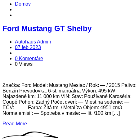
Domov
Ford Mustang GT Shelby
Autohaus Admin
07 feb 2023
0 Komentáre
0 Views
Značka: Ford Model: Mustang Mesiac / Rok: — / 2015 Palivo:
Benzín Prevodovka: 6-st. manuálna Výkon: 495 kW
Najazdené km: 11 000 km VIN: Stav: Používané Karoséria:
Coupé Pohon: Zadný Počet dverí: — Miest na sedenie: —
EČV: ——- Farba: Žltá tm. / Metalíza Objem: 4951 cm3
Norma emisií: — Spotreba v meste: — lit. /100 km […]
Read More