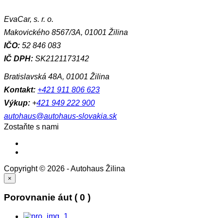
EvaCar, s. r. o.
Makovického 8567/3A, 01001 Žilina
IČO:
52 846 083
IČ DPH:
SK2121173142
Bratislavská 48A, 01001 Žilina
Kontakt:
+421 911 806 623
Výkup:
+
421 949 222 900
autohaus@autohaus-slovakia.sk
Zostaňte s nami
Copyright © 2026 - Autohaus Žilina
×
Porovnanie áut
(
0
)